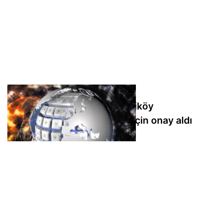
Rönesans Gayrimenkul, Feriköy
Gayrimenkul'daki pay alımı için onay aldı