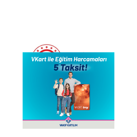
Ticaret Bakanlığı, Kanada ile STA
hazırlıkları için görüş toplamaya başladı