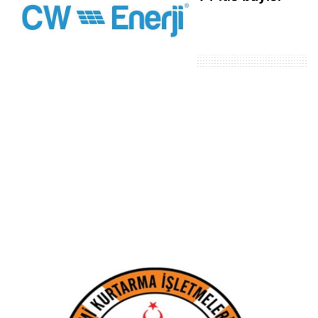
faaliyete başladı
Populer Haberler
Makine arızası yapan kuru yük gemisi
Çanakkale'de güvenli bölgeye demirletildi