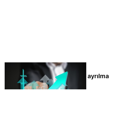
Albaraka Türk'ten görevden ayrılma