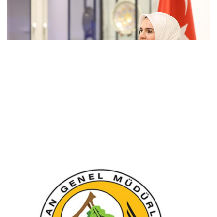
Göktaş: Ailelerimizi ve kadınları
desteklemeye devam edeceğiz
İspanya ve Fransa'daki görevlerini
tamamlayan yangın söndürme uçakları
döndü