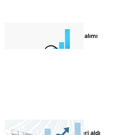
Boğaziçi Beton’dan pay geri alımı
Ekim Turizm, paylarından geri aldı