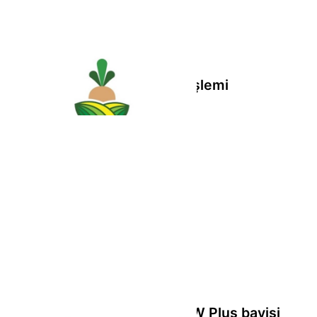
Bor Şeker'de pay geri alım işlemi
CW Enerji'nin Adana'daki CW Plus bayisi