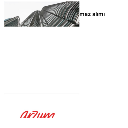
Vakıf Gayrimenkul'den taşınmaz alımı
Arzum'dan SPK başvurusu