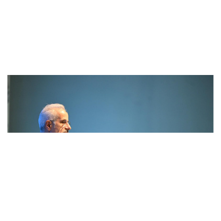
Ulaştırma ve Altyapı Bakanı Uraloğlu:
Türkiye’nin hızına hız kattık