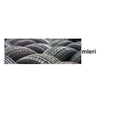
Goodyear'de ilişkili taraf işlemleri