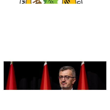
Duran: Erdoğan, Suudi Arabistan’a
günübirlik çalışma ziyareti gerçekleştirecek