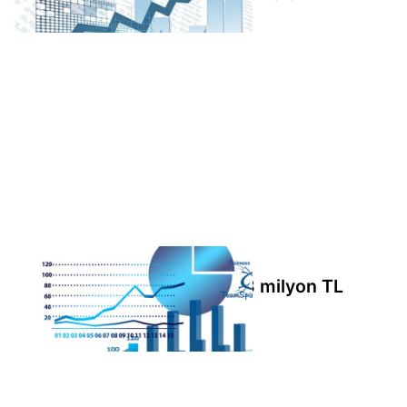
Akfen GYO'dan 6 ayda 767,8 milyon TL
FAVÖK