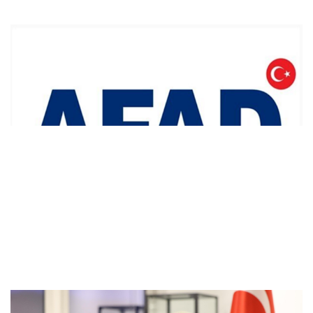
AFAD ile Gaziantep Büyükşehir Belediyesi
arasında Deprem Müzesi protokolü
imzalandı