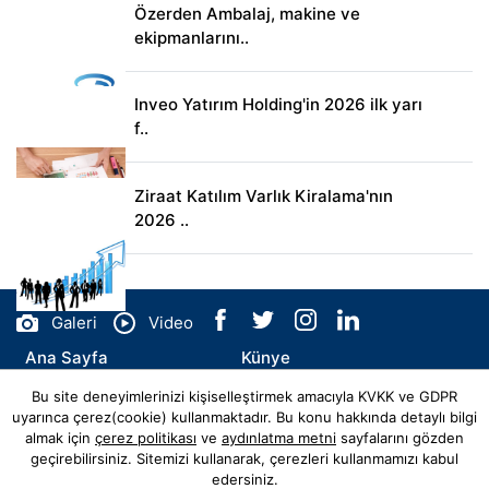
Özerden Ambalaj, makine ve
ekipmanlarını..
Inveo Yatırım Holding'in 2026 ilk yarı
f..
Ziraat Katılım Varlık Kiralama'nın
2026 ..
Galeri
Video
Ana Sayfa
Künye
Bu site deneyimlerinizi kişiselleştirmek amacıyla KVKK ve GDPR
İletişim
uyarınca çerez(cookie) kullanmaktadır. Bu konu hakkında detaylı bilgi
almak için
çerez politikası
ve
aydınlatma metni
sayfalarını gözden
geçirebilirsiniz. Sitemizi kullanarak, çerezleri kullanmamızı kabul
edersiniz.
© Copyright 2026 haberrss.com Tüm Hakları Saklıdır.