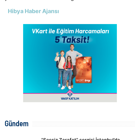
Hibya Haber Ajansı
Gündem
“Sessiz Zarafet” sergisi İstanbul’da